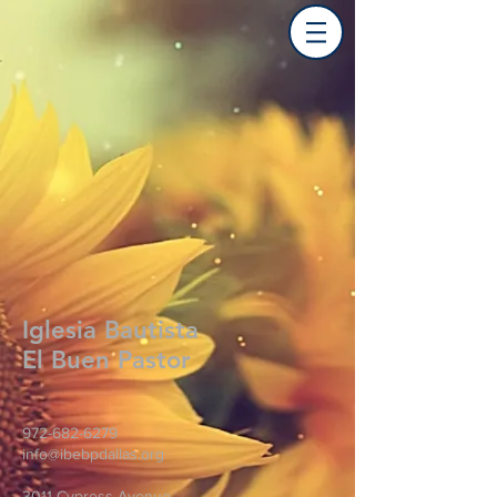
Iglesia Bautista
El Buen Pastor
972-682-6279
info@ibebpdallas.org
3011 Cypress Avenue