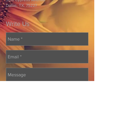
Dallas, TX. 75227
Write Us
Send Us