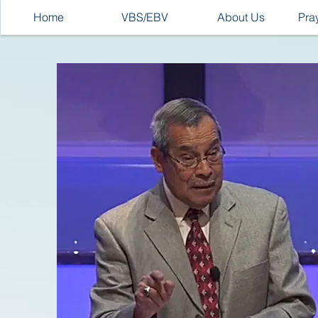
Home
VBS/EBV
About Us
Pra